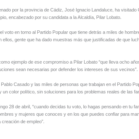
Senado por la provincia de Cádiz, José Ignacio Landaluce, ha visitad
pio, encabezado por su candidata a la Alcaldía, Pilar Lobato.
el voto en torno al Partido Popular que tiene detrás a miles de homb
n ellos, gente que ha dado muestras más que justificadas de que lucha
o como ejemplo de ese compromiso a Pilar Lobato “que lleva ocho años 
uciones sean necesarias por defender los intereses de sus vecinos”
 Pablo Casado y las miles de personas que trabajan en el Partido Popu
 un color político, sin soluciones para los problemas reales de las fa
go 28 de abril, “cuando decidas tu voto, lo hagas pensando en tu fami
hombres y mujeres que conoces y en los que puedes confiar para man
la creación de empleo”.