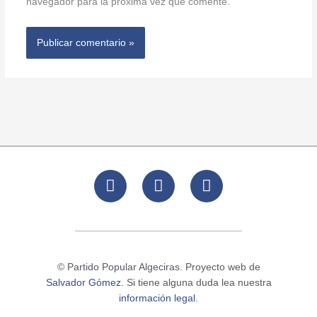
navegador para la próxima vez que comente.
F
T
I
a
w
n
c
i
s
e
t
t
b
t
a
o
e
g
© Partido Popular Algeciras. Proyecto web de
o
r
r
Salvador Gómez
. Si tiene alguna duda lea nuestra
k
a
información legal
.
m