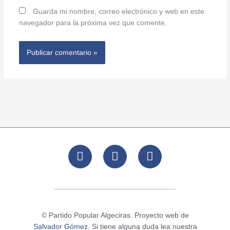
Guarda mi nombre, correo electrónico y web en este
navegador para la próxima vez que comente.
F
T
I
a
w
n
c
i
s
e
t
t
b
t
a
o
e
g
© Partido Popular Algeciras. Proyecto web de
o
r
r
Salvador Gómez
. Si tiene alguna duda lea nuestra