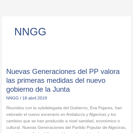
Ir
al
contenido
NNGG
Nuevas
Generaciones
Nuevas Generaciones del PP valora
del
PP
las primeras medidas del nuevo
valora
gobierno de la Junta
las
primeras
NNGG
/
18 abril 2019
medidas
Reunidos con la subdelegada del Gobierno, Eva Pajares, han
del
valorado el nuevo escenario en Andalucía y Algeciras y los
nuevo
cambios que se han producido a nivel sanidad, económico o
gobierno
cultural. Nuevas Generaciones del Partido Popular de Algeciras,
de