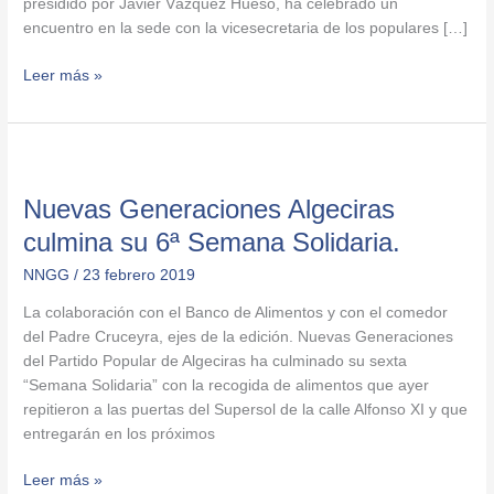
presidido por Javier Vázquez Hueso, ha celebrado un
la
encuentro en la sede con la vicesecretaria de los populares […]
Junta
Leer más »
Nuevas
Generaciones
Nuevas Generaciones Algeciras
Algeciras
culmina
culmina su 6ª Semana Solidaria.
su
NNGG
/
23 febrero 2019
6ª
Semana
La colaboración con el Banco de Alimentos y con el comedor
Solidaria.
del Padre Cruceyra, ejes de la edición. Nuevas Generaciones
del Partido Popular de Algeciras ha culminado su sexta
“Semana Solidaria” con la recogida de alimentos que ayer
repitieron a las puertas del Supersol de la calle Alfonso XI y que
entregarán en los próximos
Leer más »