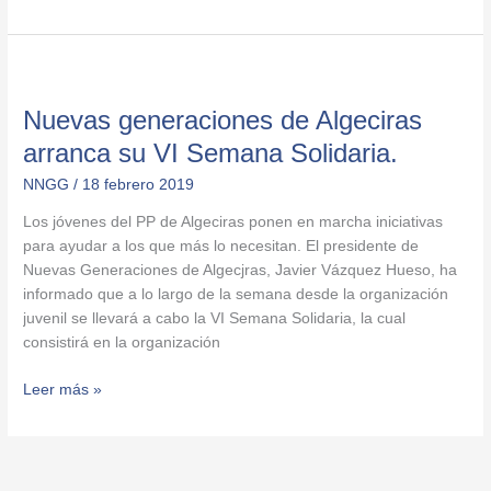
Nuevas
generaciones
Nuevas generaciones de Algeciras
de
Algeciras
arranca su VI Semana Solidaria.
arranca
NNGG
/
18 febrero 2019
su
VI
Los jóvenes del PP de Algeciras ponen en marcha iniciativas
Semana
para ayudar a los que más lo necesitan. El presidente de
Solidaria.
Nuevas Generaciones de Algecjras, Javier Vázquez Hueso, ha
informado que a lo largo de la semana desde la organización
juvenil se llevará a cabo la VI Semana Solidaria, la cual
consistirá en la organización
Leer más »