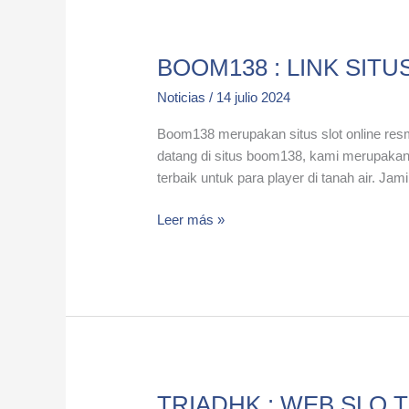
BOOM138 : LINK SIT
BOOM138
:
Noticias
/
14 julio 2024
LINK
SITUS
Boom138 merupakan situs slot online resmi
SLOT
datang di situs boom138, kami merupakan 
GAMPANG
terbaik untuk para player di tanah air. J
MENANG
RESMI
Leer más »
2024
TRIADHK : WEB SLO
TRIADHK