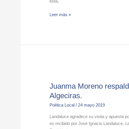
esta,
Algeciras”.
Leer más »
Juanma
Moreno
Juanma Moreno respalda
respalda
a
Algeciras.
Landaluce
Política Local
/
24 mayo 2019
como
el
Landaluce agradece su visita y apuesta po
mejor
es recibido por José Ignacio Landaluce, ca
candidato