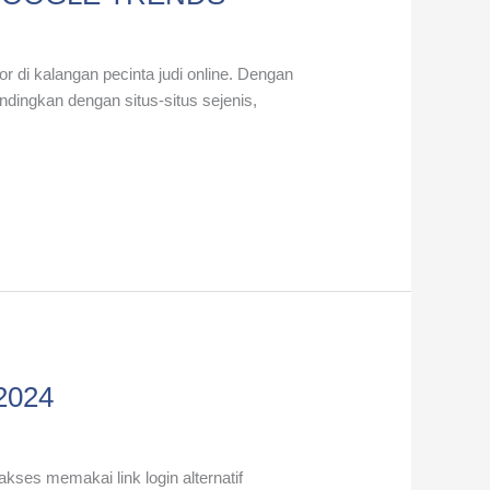
r di kalangan pecinta judi online. Dengan
ndingkan dengan situs-situs sejenis,
2024
ses memakai link login alternatif