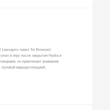
(заходить через Tor Browser)
тупил в игру после закрытия Hydra в
товарами, он привлекает внимание
с луковой маршрутизацией,