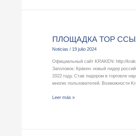
ПЛОЩАДКА ТОР ССЫ
ПЛОЩАДКА
ТОР
Noticias
/
19 julio 2024
ССЫЛКА
ЗЕРКАЛО
Официальный сайт KRAKEN: http://krak
КРАКЕН
Заголовок: Кра́кен: новый лидер росси
ДАРКНЕТ
2022 году. Став лидером в торговле н
многих пользователей. Возможности Kr
Leer más »