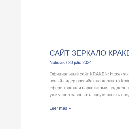
САЙТ ЗЕРКАЛО КРАК
САЙТ
ЗЕРКАЛО
Noticias
/
20 julio 2024
КРАКЕН
ВХОД
Официальный сайт KRAKEN: http://krake
ДАРКНЕТ
новый лидер российского даркнета Кра́
ТОР
сфере торговли наркотиками, поддельн
уже успел завоевать популярность сре
Leer más »