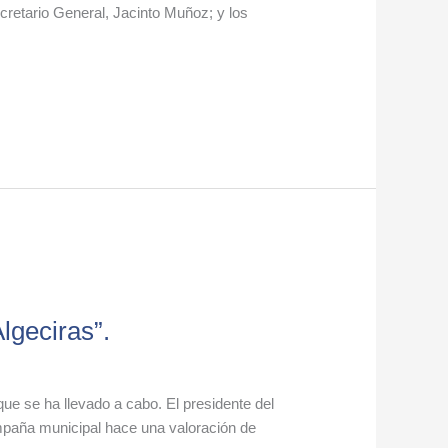
ecretario General, Jacinto Muñoz; y los
lgeciras”.
que se ha llevado a cabo. El presidente del
campaña municipal hace una valoración de